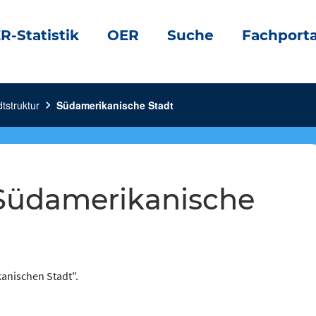
R-Statistik
OER
Suche
Fachporta
tstruktur
chevron_right
Südamerikanische Stadt
kanischen Stadt".