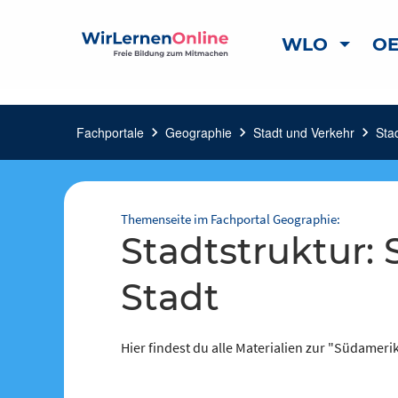
WLO
OE
Fachportale
chevron_right
Geographie
chevron_right
Stadt und Verkehr
chevron_right
Stad
Themenseite im Fachportal Geographie:
Stadtstruktur: Südamerikanische
Stadt
Hier findest du alle Materialien zur "Südameri