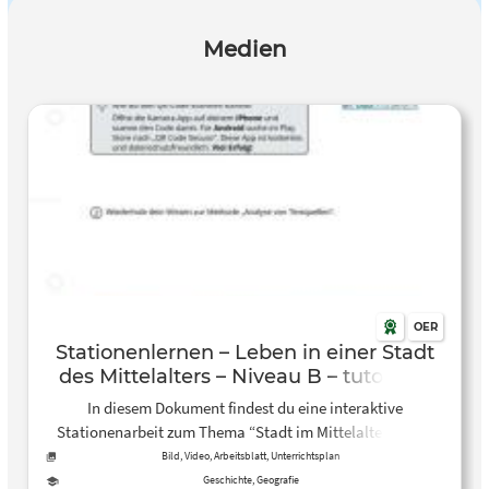
Medien
OER
Stationenlernen – Leben in einer Stadt
des Mittelalters – Niveau B – tutory.de
In diesem Dokument findest du eine interaktive
Stationenarbeit zum Thema “Stadt im Mittelalter”. Über
QR-Codes sind kleine Quizzes, Videos und Links
Bild, Video, Arbeitsblatt, Unterrichtsplan
eingebunden. In EInzel- und Partnerarbeit wird hier der
Geschichte, Geografie