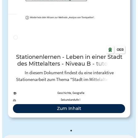
OER
Stationenlernen - Leben in einer Stadt
des Mittelalters - Niveau B - tutory.de
In diesem Dokument findest du eine interaktive
Stationenarbeit zum Thema "Stadt im Mittelalter". Über
QR-Codes sind kleine Quizzes, Videos und Links
eingebunden. In EInzel- und Partnerarbeit wird hier der
Geschichte, Geografie
Aufbau erarbeitet. In der zweiten Station geht es um die
Sekundarstufe I
Zünfte und zum Schluss um die Gesellschaft.
Zum Inhalt