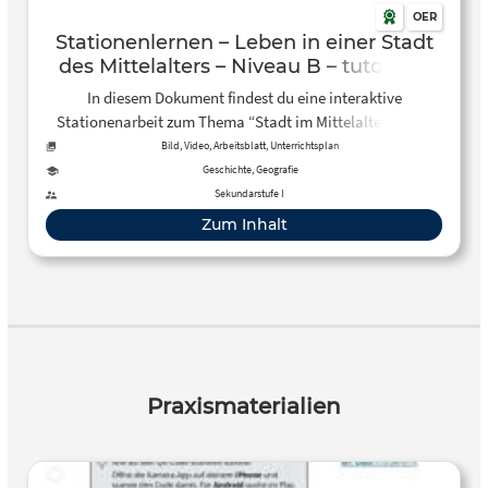
OER
Stationenlernen – Leben in einer Stadt
des Mittelalters – Niveau B – tutory.de
In diesem Dokument findest du eine interaktive
Stationenarbeit zum Thema “Stadt im Mittelalter”. Über
QR-Codes sind kleine Quizzes, Videos und Links
Bild, Video, Arbeitsblatt, Unterrichtsplan
eingebunden. In EInzel- und Partnerarbeit wird hier der
Geschichte, Geografie
Aufbau erarbeitet. In der zweiten Station geht es um die
Sekundarstufe I
Zünfte und zum Schluss um die Gesellschaft.
Zum Inhalt
Praxismaterialien