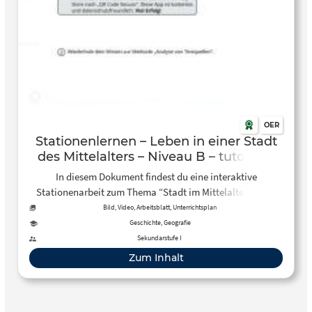
OER
Stationenlernen – Leben in einer Stadt
des Mittelalters – Niveau B – tutory.de
In diesem Dokument findest du eine interaktive
Stationenarbeit zum Thema “Stadt im Mittelalter”. Über
QR-Codes sind kleine Quizzes, Videos und Links
Bild, Video, Arbeitsblatt, Unterrichtsplan
eingebunden. In EInzel- und Partnerarbeit wird hier der
Geschichte, Geografie
Aufbau erarbeitet. In der zweiten Station geht es um die
Sekundarstufe I
Zünfte und zum Schluss um die Gesellschaft.
Zum Inhalt