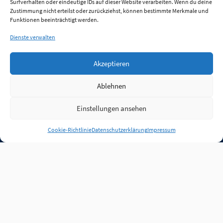
Surfverhalten oder eindeutige IDs auf dieser Website verarbeiten. Wenn du deine
Zustimmung nicht erteilst oder zurückziehst, können bestimmte Merkmale und
Funktionen beeinträchtigt werden.
Dienste verwalten
Akzeptieren
Ablehnen
Einstellungen ansehen
Anmelden
Cookie-Richtlinie
Datenschutzerklärung
Impressum
Jobs
Partner
FAQ
Quellen
Qualitätssicherung
WLO Beirat
Kontakt
Impressum
Datenschutz
Plug-in
Cookie-Richtlinie (EU)