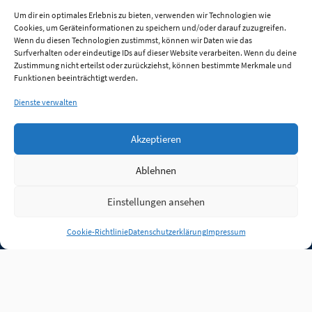
Um dir ein optimales Erlebnis zu bieten, verwenden wir Technologien wie
Cookies, um Geräteinformationen zu speichern und/oder darauf zuzugreifen.
Wenn du diesen Technologien zustimmst, können wir Daten wie das
Surfverhalten oder eindeutige IDs auf dieser Website verarbeiten. Wenn du deine
Zustimmung nicht erteilst oder zurückziehst, können bestimmte Merkmale und
Funktionen beeinträchtigt werden.
Dienste verwalten
Akzeptieren
Ablehnen
Einstellungen ansehen
Anmelden
Cookie-Richtlinie
Datenschutzerklärung
Impressum
Jobs
Partner
FAQ
Quellen
Qualitätssicherung
WLO Beirat
Kontakt
Impressum
Datenschutz
Plug-in