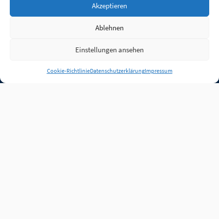
Akzeptieren
Ablehnen
Einstellungen ansehen
Anmelden
Cookie-Richtlinie
Datenschutzerklärung
Impressum
Jobs
Partner
FAQ
Quellen
Qualitätssicherung
WLO Beirat
Kontakt
Impressum
Datenschutz
Plug-in
Cookie-Richtlinie (EU)
Unsere Inhalte stehen
unter der Lizenz
CC BY
4.0
.
Für Inhalte von Partnern
achten Sie bitte auf die