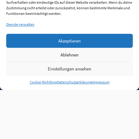
Surfverhalten oder eindeutige IDs auf dieser Website verarbeiten. Wenn du deine
Zustimmung nicht erteilst oder zurückziehst, können bestimmte Merkmale und
Funktionen beeinträchtigt werden.
Dienste verwalten
Akzeptieren
Ablehnen
Einstellungen ansehen
Anmelden
Cookie-Richtlinie
Datenschutzerklärung
Impressum
Jobs
Partner
FAQ
Quellen
Qualitätssicherung
WLO Beirat
Kontakt
Impressum
Datenschutz
Plug-in
Cookie-Richtlinie (EU)