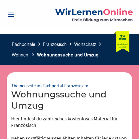
Fachportale
chevron_right
Französisch
chevron_right
Wortschatz
chevron_right
Wohnen
chevron_right
Wohnungssuche und Umzug
Themenseite im Fachportal Französisch:
Wohnungssuche und
Umzug
Hier findest du zahlreiches kostenloses Material für
Französisch!
Neben sorgfältig ausgewählten Inhalten für jede Art von