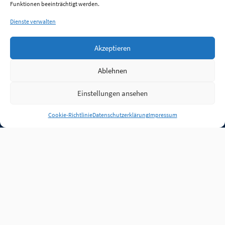
Funktionen beeinträchtigt werden.
Dienste verwalten
Akzeptieren
Ablehnen
Einstellungen ansehen
Anmelden
Cookie-Richtlinie
Datenschutzerklärung
Impressum
Jobs
Partner
FAQ
Quellen
Qualitätssicherung
WLO Beirat
Kontakt
Impressum
Datenschutz
Plug-in
Cookie-Richtlinie (EU)
Unsere Inhalte stehen