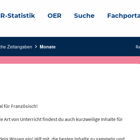
R-Statistik
OER
Suche
Fachporta
che Zeitangaben
chevron_right
Monate
Re
al für Französisch!
e Art von Unterricht findest du auch kurzweilige Inhalte für
dein Wissen ein! Hilf mit, die besten Inhalte zu sammeln und