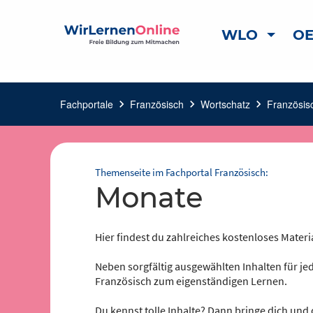
WLO
OE
Fachportale
chevron_right
Französisch
chevron_right
Wortschatz
chevron_right
Französis
Themenseite im Fachportal Französisch:
Monate
Hier findest du zahlreiches kostenloses Materi
Neben sorgfältig ausgewählten Inhalten für jed
Französisch zum eigenständigen Lernen.
Du kennst tolle Inhalte? Dann bringe dich und 