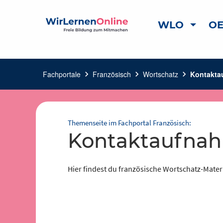
WLO
OE
Fachportale
chevron_right
Französisch
chevron_right
Wortschatz
chevron_right
Kontakta
Themenseite im Fachportal Französisch:
Kontaktaufna
Hier findest du französische Wortschatz-Mate