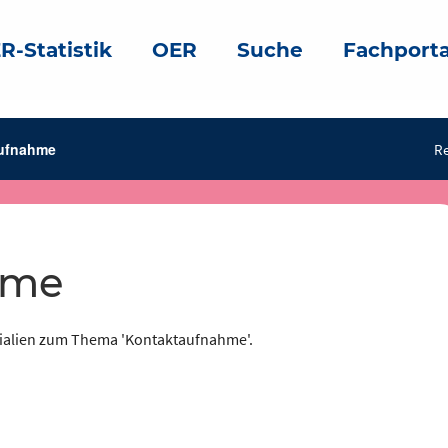
R-Statistik
OER
Suche
Fachporta
ufnahme
Re
hme
rialien zum Thema 'Kontaktaufnahme'.