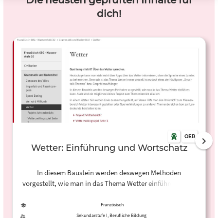
Die neusten geprüften Inhalte für
dich!
OER
Wetter: Einführung und Wortschatz
In diesem Baustein werden deswegen Methoden
vorgestellt, wie man in das Thema Wetter einführen kann.
Auch wird ein mögliches kleines Projekt zum
Themenbereich skizziert.
Französisch
Sekundarstufe I, Berufliche Bildung