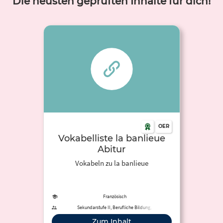
Die neusten geprüften Inhalte für dich!
OER
Vokabelliste la banlieue
Abitur
Vokabeln zu la banlieue
Französisch
Sekundarstufe II, Berufliche Bildung,
Erwachsenenbildung
Zum Inhalt