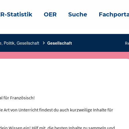
R-Statistik
OER
Suche
Fachporta
, Politik, Gesellschaft
chevron_right
Gesellschaft
Re
al für Französisch!
e Art von Unterricht findest du auch kurzweilige Inhalte für
dein Wissen ein! Hilf mit, die besten Inhalte zu sammeln und