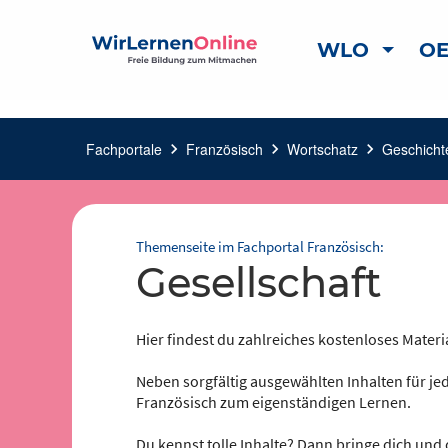
WLO
OE
Fachportale
chevron_right
Französisch
chevron_right
Wortschatz
chevron_right
Geschichte
Themenseite im Fachportal Französisch:
Gesellschaft
Hier findest du zahlreiches kostenloses Materi
Neben sorgfältig ausgewählten Inhalten für jed
Französisch zum eigenständigen Lernen.
Du kennst tolle Inhalte? Dann bringe dich und 