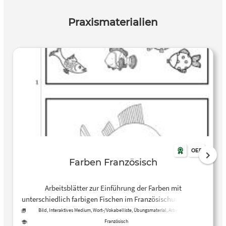
Praxismaterialien
OER
Farben Französisch
Arbeitsblätter zur Einführung der Farben mit
unterschiedlich farbigen Fischen im Französischunterricht.
Geeignet für jüngere Schüler*innen.
Bild, Interaktives Medium, Wort-/Vokabelliste, Übungsmaterial, Arbeitsblatt
Französisch