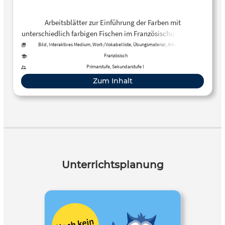
Arbeitsblätter zur Einführung der Farben mit
unterschiedlich farbigen Fischen im Französischunterricht.
Geeignet für jüngere Schüler*innen.
Bild, Interaktives Medium, Wort-/Vokabelliste, Übungsmaterial, Arbeitsblatt
Französisch
Primarstufe, Sekundarstufe I
Zum Inhalt
Unterrichtsplanung