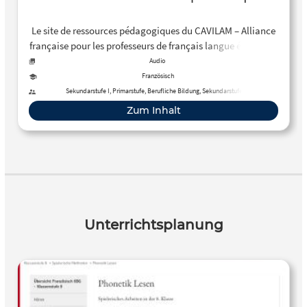
Le site de ressources pédagogiques du CAVILAM – Alliance
française pour les professeurs de français langue étrangère
(FLE)
Audio
Französisch
Sekundarstufe I, Primarstufe, Berufliche Bildung, Sekundarstufe II
Zum Inhalt
Unterrichtsplanung