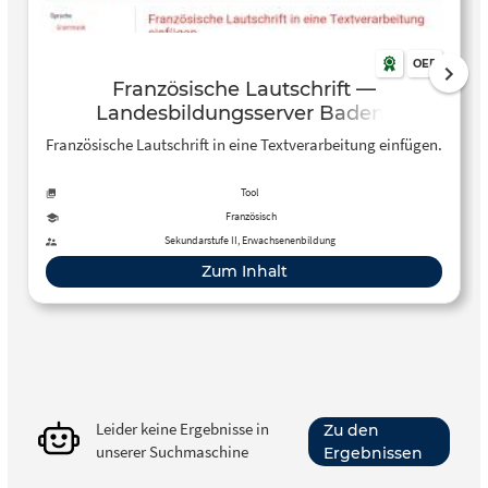
OER
Französische Lautschrift —
Landesbildungsserver Baden-
Württemberg
Französische Lautschrift in eine Textverarbeitung einfügen.
Tool
Französisch
Sekundarstufe II, Erwachsenenbildung
Zum Inhalt
Leider keine Ergebnisse in
Zu den
unserer Suchmaschine
Ergebnissen