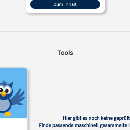
schreiben sie ohne die Sonderzeichen
Zum Inhalt
in ihre Datei.
Tools
Hier gibt es noch keine geprüft
Finde passende maschinell gesammelte In