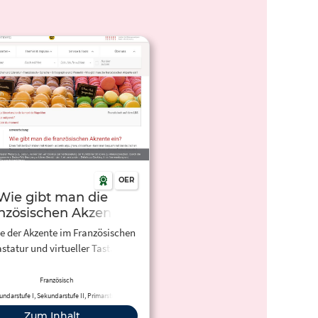
OER
Wie gibt man die
anzösischen Akzente
ein? —
e der Akzente im Französischen
ndesbildungsserver
astatur und virtueller Tastatur
den-Württemberg
Französisch
ndarstufe I, Sekundarstufe II, Primarstufe,
rwachsenenbildung, Berufliche Bildung
Zum Inhalt