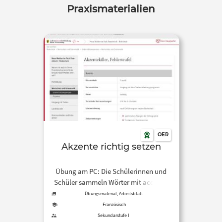
Praxismaterialien
OER
Akzente richtig setzen
Übung am PC: Die Schülerinnen und
Schüler sammeln Wörter mit accents,
cedille und anderen Sonderzeichen der
Übungsmaterial, Arbeitsblatt
französischen Sprache. Sie wählen
Französisch
eine bestimmte Anzahl aus und
Sekundarstufe I