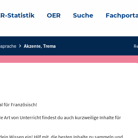
R-Statistik
OER
Suche
Fachporta
ssprache
chevron_right
Akzente, Trema
Re
a
al für Französisch!
e Art von Unterricht findest du auch kurzweilige Inhalte für
dein Wissen ein! Hilf mit, die besten Inhalte zu sammeln und