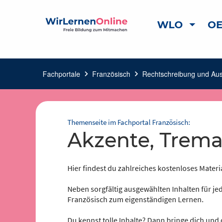
WLO
OE
Fachportale
chevron_right
Französisch
chevron_right
Rechtschreibung und Au
Themenseite im Fachportal Französisch:
Akzente, Trem
Hier findest du zahlreiches kostenloses Materi
Neben sorgfältig ausgewählten Inhalten für jed
Französisch zum eigenständigen Lernen.
Du kennst tolle Inhalte? Dann bringe dich und 