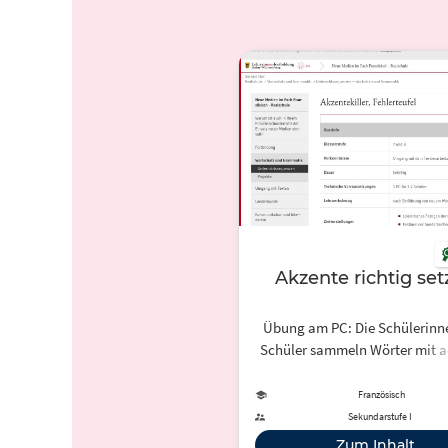
Akzente richtig se
Übung am PC: Die Schülerinn
Schüler sammeln Wörter mit a
cedille und anderen Sonderzei
französischen Sprache. Sie 
Französisch
eine bestimmte Anzahl aus
Sekundarstufe I
schreiben sie ohne die Sonder
Zum Inhalt