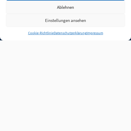
Ablehnen
Einstellungen ansehen
Anmelden
Cookie-Richtlinie
Datenschutzerklärung
Impressum
Jobs
Partner
FAQ
Quellen
Qualitätssicherung
WLO Beirat
Kontakt
Impressum
Datenschutz
Plug-in
Cookie-Richtlinie (EU)
Unsere Inhalte stehen
unter der Lizenz
CC BY
4.0
.
Für Inhalte von Partnern
achten Sie bitte auf die
Lizenzbedingungen der
verlinkten Webseiten.