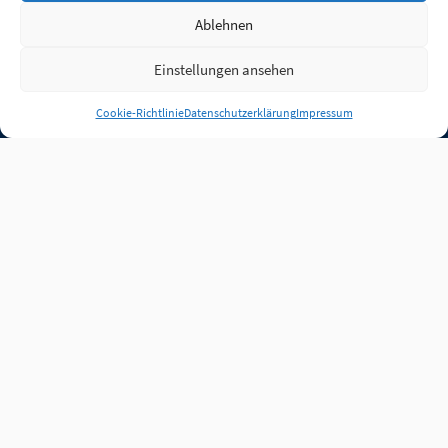
Ablehnen
Einstellungen ansehen
Anmelden
Cookie-Richtlinie
Datenschutzerklärung
Impressum
Jobs
Partner
FAQ
Quellen
Qualitätssicherung
WLO Beirat
Kontakt
Impressum
Datenschutz
Plug-in
Cookie-Richtlinie (EU)
Unsere Inhalte stehen
unter der Lizenz
CC BY
4.0
.
Für Inhalte von Partnern
achten Sie bitte auf die
Lizenzbedingungen der
verlinkten Webseiten.