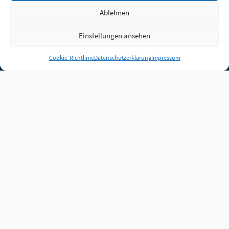
Ablehnen
Einstellungen ansehen
Anmelden
Cookie-Richtlinie
Datenschutzerklärung
Impressum
Jobs
Partner
FAQ
Quellen
Qualitätssicherung
WLO Beirat
Kontakt
Impressum
Datenschutz
Plug-in
Cookie-Richtlinie (EU)
Unsere Inhalte stehen
unter der Lizenz
CC BY
4.0
.
Für Inhalte von Partnern
achten Sie bitte auf die
Lizenzbedingungen der
verlinkten Webseiten.