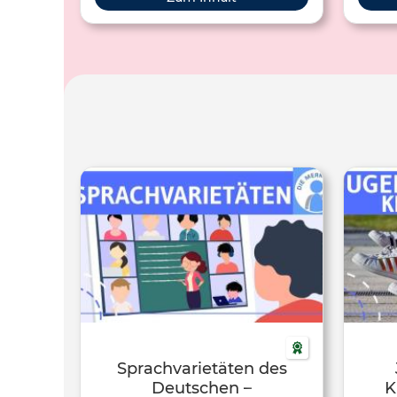
Regeln
Mit die
einen
de
Sprachvarietäten des
Deutschen –
K