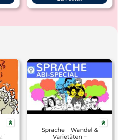
Fachsprachen, Dialekte, Soziolekte
(Jugendsprache & Sondersprache &
Jägersprache), innere und äußere
Mehrsprachigkeit. Sprachwandel gibt
es - da die deutsche Hochsprache sich
immer wandelt. Bildung, Kultur und
gesellschaftliche Veränderungen sowie
Etablierung falsche Grammatik und
Rechtschreibung tragen dazu bei. Die
Aufnahme arabischer und türkischer
Wörter in den Sprachgebrauch nennt
man "Kanak Sprak", Türkenslang,
Türkendeutsch oder Kiezdeutsch.
Genitiv weglassen und Konjunktiv,
Konjugationen etc. ignorieren sowie
Regelbruch trägt ebenfalls dazu bei.
 –
Sprache – Wandel &
2/2)
Varietäten –