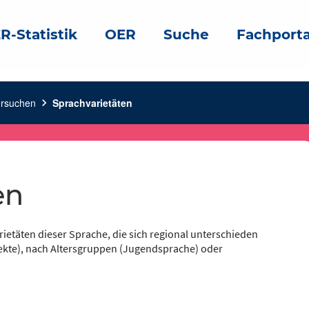
R-Statistik
OER
Suche
Fachporta
ersuchen
chevron_right
Sprachvarietäten
en
rietäten dieser Sprache, die sich regional unterschieden
lekte), nach Altersgruppen (Jugendsprache) oder