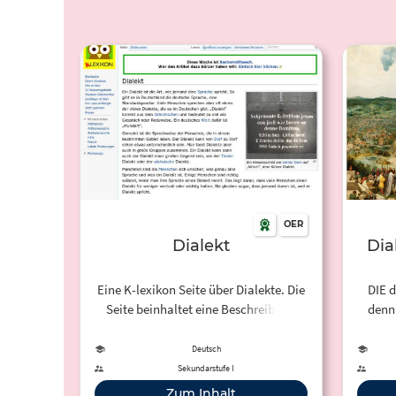
OER
Dialekt
Dia
Eine K-lexikon Seite über Dialekte. Die
DIE d
Seite beinhaltet eine Beschreibung
denn
und Definition von Dialekten und eine
Rau
Übersicht über Dialekte in
Reg
Deutsch
Deutschland.
ausg
Sekundarstufe I
habe
Zum Inhalt