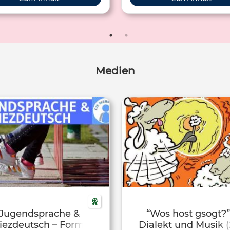
 und ihren eigenen Wortschatz.
ser Unterrichtseinheit kannst du
 ÜBerblick über die Vielfalt der
utschen Sprache gewinnen.
Medien
Jugendsprache &
“Wos host gsogt?”
iezdeutsch – Form,
Dialekt und Musik (