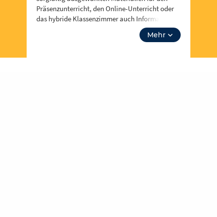
Präsenzunterricht, den Online-Unterricht oder
das hybride Klassenzimmer auch Informationen
zu Events, Fortbidungsangeboten und zum
Mehr
Neusten aus Berufsinformationen zu
Anglizismen. Über “unsere Themen” kannst du
auch tiefer in Lehrplanthemen eintauchen und
spezielle Materialien finden. Lass dich
inspirieren!
Für jeden und jede ist etwas dabei und es soll
noch viel mehr werden – dafür brauchen wir
deine Unterstützung,
werde Teil der
Community
! Du kannst in Redaktionen
mitarbeiten und eigene Inhalte hochladen und
der Community zur Verfügung stellen.