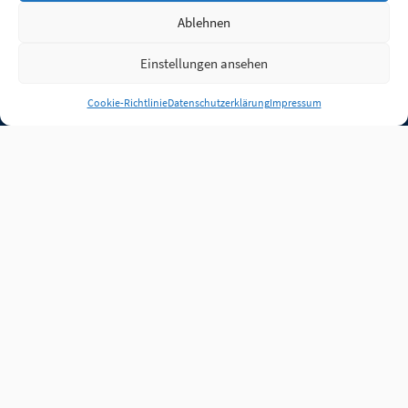
Ablehnen
Einstellungen ansehen
Anmelden
Cookie-Richtlinie
Datenschutzerklärung
Impressum
Jobs
Partner
FAQ
Quellen
Qualitätssicherung
WLO Beirat
Kontakt
Impressum
Datenschutz
Plug-in
Cookie-Richtlinie (EU)
Unsere Inhalte stehen
unter der Lizenz
CC BY
4.0
.
Für Inhalte von Partnern
achten Sie bitte auf die
Lizenzbedingungen der
verlinkten Webseiten.