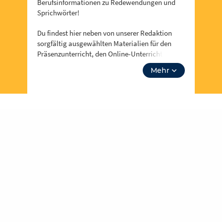
Berufsinformationen zu Redewendungen und
Sprichwörter!
Du findest hier neben von unserer Redaktion
sorgfältig ausgewählten Materialien für den
Präsenzunterricht, den Online-Unterricht oder
das hybride Klassenzimmer auch Informationen
Mehr
zu Events, Fortbidungsangeboten und zum
Neusten aus Berufsinformationen zu
Redewendungen und Sprichwörter. Über
“unsere Themen” kannst du auch tiefer in
Lehrplanthemen eintauchen und spezielle
Materialien finden. Lass dich inspirieren!
Für jeden und jede ist etwas dabei und es soll
noch viel mehr werden – dafür brauchen wir
deine Unterstützung,
werde Teil der
Community
! Du kannst in Redaktionen
mitarbeiten und eigene Inhalte hochladen und
der Community zur Verfügung stellen.