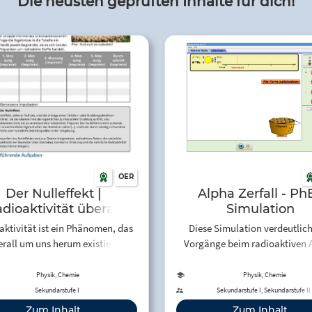
Die neusten geprüften Inhalte für dich!
OER
Der Nulleffekt |
Alpha Zerfall - Ph
dioaktivität überall
Simulation
aktivität ist ein Phänomen, das
Diese Simulation verdeutlich
rall um uns herum existiert.
Vorgänge beim radioaktiven 
iker:innen sprechen auch vom
Zerfall von instabilen Atomk
Nulleffekt. Mit Hilfe von
Physik, Chemie
Physik, Chemie
lächenzählrohren lässt sich der
Sekundarstufe I
Sekundarstufe I, Sekundarstufe II
effekt zuverlässig bestimmen.
Zum Inhalt
Zum Inhalt