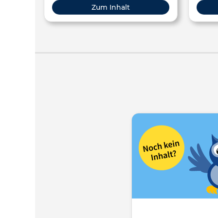
Zum Inhalt
bei de
(si
Flüssi
enthal
In
Ruß
Upload
Flüssig
weiter
https:
nuc
https:
displa
react
rvso.d
klein.ht
Zusam
Abon
http:/