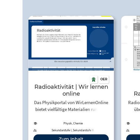
OER
Radioaktivität | Wir lernen
online
Ra
Das Physikportal von WirLernenOnline
Radio
bietet vielfältige Materialien rund um
übe
das Thema Radioaktivität und
Phys
Zerfallsarten.
Physik, Chemie
Großf
Sekundarstufe I, Sekundarstufe II
Null
Zum Inhalt