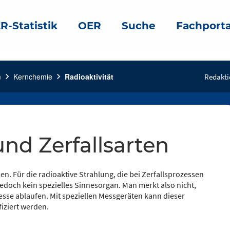
R-Statistik
OER
Suche
Fachporta
m
chevron_right
Kernchemie
chevron_right
Radioaktivität
Redakti
 und Zerfallsarten
en. Für die radioaktive Strahlung, die bei Zerfallsprozessen
edoch kein spezielles Sinnesorgan. Man merkt also nicht,
sse ablaufen. Mit speziellen Messgeräten kann dieser
fiziert werden.