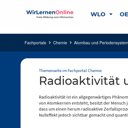
WLO
OE
Fachportale
chevron_right
Chemie
chevron_right
Atombau und Periodensyste
Themenseite im Fachportal Chemie:
Radioaktivität
Radioaktivität ist ein allgegenwärtiges Phänom
von Atomkernen entsteht, besitzt der Mensch j
dass um einen herum radioaktive Zerfallsproze
Nulleffekt jedoch sichtbar gemacht und quanti