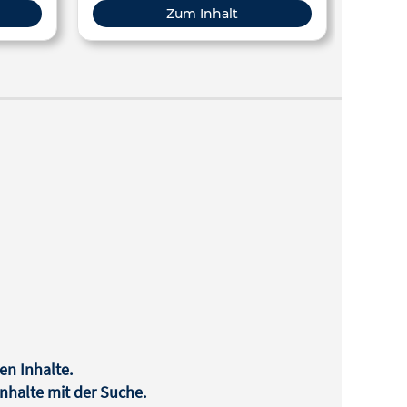
ulation
Nulleffekt zuverlässig bestimmen.
Zum Inhalt
en Inhalte.
halte mit der Suche.