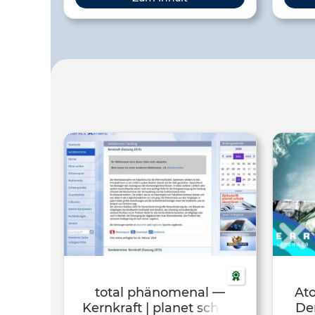
total phänomenal —
Ato
Kernkraft | planet schule
Der