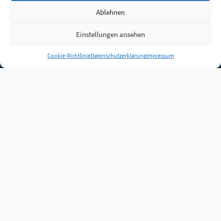
Ablehnen
Einstellungen ansehen
Anmelden
Cookie-Richtlinie
Datenschutzerklärung
Impressum
Jobs
Partner
FAQ
Quellen
Qualitätssicherung
WLO Beirat
Kontakt
Impressum
Datenschutz
Plug-in
Cookie-Richtlinie (EU)
Unsere Inhalte stehen
unter der Lizenz
CC BY
4.0
.
Für Inhalte von Partnern
achten Sie bitte auf die
Lizenzbedingungen der
verlinkten Webseiten.