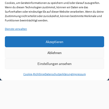
Cookies, um Geräteinformationen zu speichern und/oder darauf zuzugreifen.
Wenn du diesen Technologien zustimmst, können wir Daten wie das
Surfverhalten oder eindeutige IDs auf dieser Website verarbeiten. Wenn du deine
Zustimmung nicht erteilst oder zurückziehst, können bestimmte Merkmale und
Funktionen beeinträchtigt werden.
Dienste verwalten
Akzeptieren
Ablehnen
Einstellungen ansehen
Anmelden
Cookie-Richtlinie
Datenschutzerklärung
Impressum
Jobs
Partner
FAQ
Quellen
Qualitätssicherung
WLO Beirat
Kontakt
Impressum
Datenschutz
Plug-in
Cookie-Richtlinie (EU)