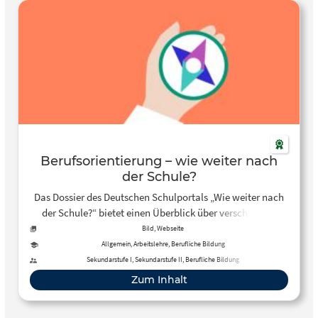
Berufsorientierung – wie weiter nach
der Schule?
Das Dossier des Deutschen Schulportals „Wie weiter nach
der Schule?“ bietet einen Überblick über verschiedene
Möglichkeiten nach dem Schulabschluss, wie Ausbildung,
Bild, Webseite
Studium oder Freiwilligendienste. Es erklärt, welche Wege
Allgemein, Arbeitslehre, Berufliche Bildung
für wen geeignet sind und welche Voraussetzungen erfüllt
Sekundarstufe I, Sekundarstufe II, Berufliche Bildung
sein müssen. Das Material richtet sich besonders an
Zum Inhalt
Schülerinnen und Schüler, die Orientierungshilfen für die
Entscheidung über ihre berufliche oder schulische Zukunft