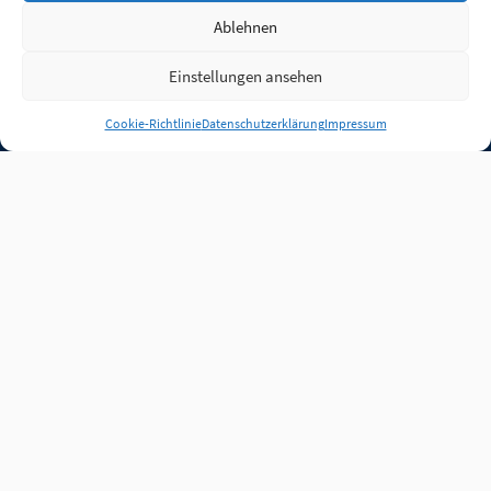
Ablehnen
Einstellungen ansehen
Anmelden
Cookie-Richtlinie
Datenschutzerklärung
Impressum
Jobs
Partner
FAQ
Quellen
Qualitätssicherung
WLO Beirat
Kontakt
Impressum
Datenschutz
Plug-in
Cookie-Richtlinie (EU)
Unsere Inhalte stehen
unter der Lizenz
CC BY
4.0
.
Für Inhalte von Partnern
achten Sie bitte auf die
Lizenzbedingungen der
verlinkten Webseiten.