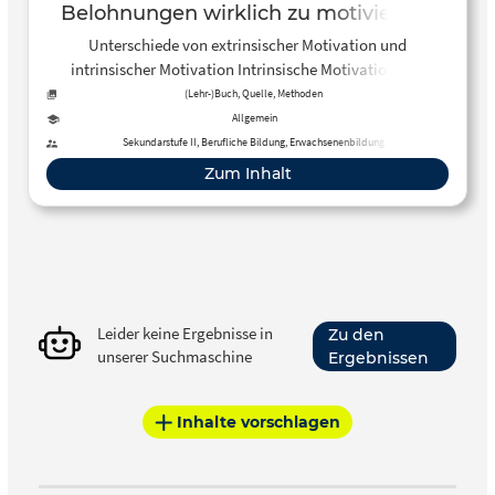
Belohnungen wirklich zu motivieren?
Sollte eine Tätigkeit selbst nicht besser
Unterschiede von extrinsischer Motivation und
so gestaltet sein, dass sie von sich aus
intrinsischer Motivation Intrinsische Motivation und
motiviert?
extrinsische Motivation von Verhalten Korrumpierender
(Lehr-)Buch, Quelle, Methoden
Effekt extrinsischer Belohnung
Allgemein
Sekundarstufe II, Berufliche Bildung, Erwachsenenbildung
Zum Inhalt
Leider keine Ergebnisse in
Zu den
unserer Suchmaschine
Ergebnissen
Inhalte vorschlagen