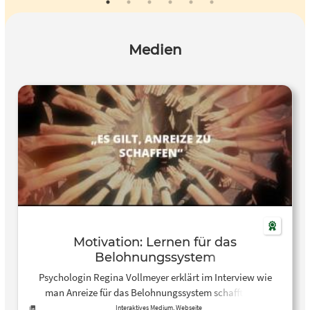
Medien
Motivation: Lernen für das
Belohnungssystem
Psychologin Regina Vollmeyer erklärt im Interview wie
man Anreize für das Belohnungssystem schafft, zum
Beispiel beim Lernen. Mehr zu Motivation:
Interaktives Medium, Webseite