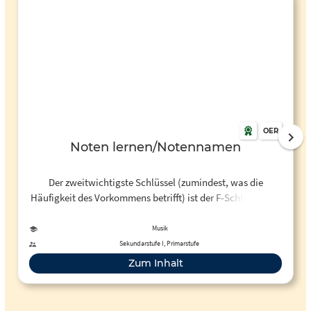
OER
Noten lernen/Notennamen
Der zweitwichtigste Schlüssel (zumindest, was die
Häufigkeit des Vorkommens betrifft) ist der F-Schlüssel der
für das untere Notensystem des Klaviers, für nahezu alle
Bass-Instrumente und natürlich auch für die Bass-Sänger
Musik
(im Chor) verwendet wird. Er ist aus dem Buchstaben "F"
Sekundarstufe I, Primarstufe
entstanden und die beiden F-Striche umklammern die Linie
Zum Inhalt
F.