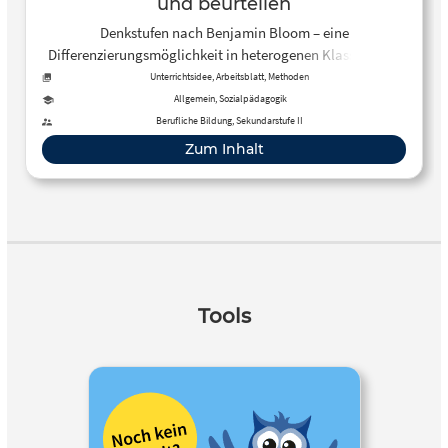
und beurteilen
Denkstufen nach Benjamin Bloom – eine
Differenzierungsmöglichkeit in heterogenen Klassen Eine
Taxonomie für das Lernen, lehren und beurteilen
Unterrichtsidee, Arbeitsblatt, Methoden
Allgemein, Sozialpädagogik
Berufliche Bildung, Sekundarstufe II
Zum Inhalt
Tools