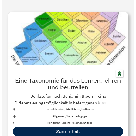
Eine Taxonomie für das Lernen, lehren
und beurteilen
Denkstufen nach Benjamin Bloom – eine
Differenzierungsmöglichkeit in heterogenen Klassen Eine
Taxonomie für das Lernen, lehren und beurteilen
Unterrichtsidee, Arbeitsblatt, Methoden
Allgemein, Sozialpädagogik
Berufliche Bildung, Sekundarstufe II
Zum Inhalt