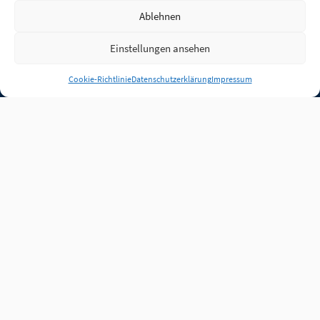
Ablehnen
Einstellungen ansehen
Anmelden
Cookie-Richtlinie
Datenschutzerklärung
Impressum
Jobs
Partner
FAQ
Quellen
Qualitätssicherung
WLO Beirat
Kontakt
Impressum
Datenschutz
Plug-in
Cookie-Richtlinie (EU)
Unsere Inhalte stehen
unter der Lizenz
CC BY
4.0
.
Für Inhalte von Partnern
achten Sie bitte auf die
Lizenzbedingungen der
verlinkten Webseiten.