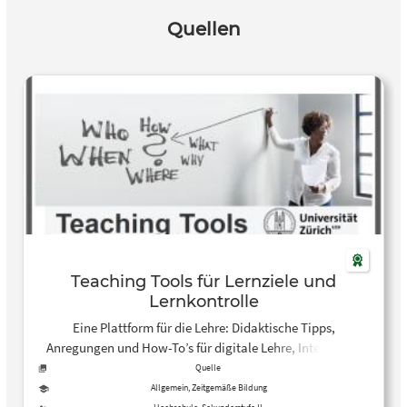
Quellen
Teaching Tools für Lernziele und
Lernkontrolle
Eine Plattform für die Lehre: Didaktische Tipps,
Anregungen und How-To’s für digitale Lehre, Interaktion
und Diskussion, Fragen und Prüfungen sowie digitale
Quelle
Tools.
Allgemein, Zeitgemäße Bildung