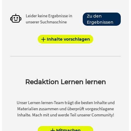
Lernziele sind so zu formulieren, dass die zu erlangenden
Kenntnisse und Fähigkeiten konkret benannt werden.
Leider keine Ergebnisse in
Zu den
Durch die Operationalisierung von Lernzielen ist eine
unserer Suchmaschine
Ergebnissen
Überprüfung des Lernerfolges möglich.
Inhalte vorschlagen
Redaktion Lernen lernen
Unser Lernen lernen-Team trägt die besten Inhalte und
Materialien zusammen und überprüft vorgeschlagene
Inhalte. Mach mit und werde Teil unserer Community!
Mitmachen