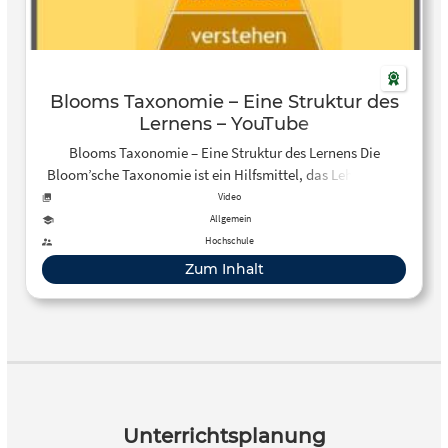
Blooms Taxonomie – Eine Struktur des
Lernens – YouTube
Blooms Taxonomie – Eine Struktur des Lernens Die
Bloom’sche Taxonomie ist ein Hilfsmittel, das Lehrer oder
Schüler nutzen können, um Lernziele zu sortieren und zu
Video
ordnen. Ihre populärste Version basiert auf dem kognitiven
Allgemein
Bereich und geht davon aus, dass das Lernen in den
Hochschule
folgenden 6 Schritten von leicht bis schwer strukturiert
Zum Inhalt
werden sollte: 1. Erinneren 2. Verstehen 3. Anwenden 4.
Analysieren 5. Auswerten 6. Erschaffen
Unterrichtsplanung