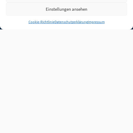
Einstellungen ansehen
Anmelden
Cookie-Richtlinie
Datenschutzerklärung
Impressum
Jobs
Partner
FAQ
Quellen
Qualitätssicherung
WLO Beirat
Kontakt
Impressum
Datenschutz
Plug-in
Cookie-Richtlinie (EU)
Unsere Inhalte stehen
unter der Lizenz
CC BY
4.0
.
Für Inhalte von Partnern
achten Sie bitte auf die
Lizenzbedingungen der
verlinkten Webseiten.