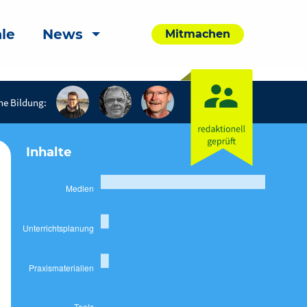
le
News
Mitmachen
he Bildung:
Inhalte