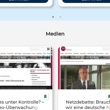
mationen zum Thema zusammen.
Medien
es unter Kontrolle? –
Netzdebatte: Brau
eo-Überwachung der
wir eine deutsche 