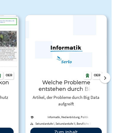
OER
OER
ikon
Welche Probleme
De
entstehen durch Big
Data?
hutz
Artikel, der Probleme durch Big Data
Der 
aufgreift
verwir
Erklä
versch
Informatik, Medienbildung, Politik
he
Sekundarstufe I, Sekundarstufe II, Berufliche Bildung,
Erwachsenenbildung
verste
Zum Inhalt