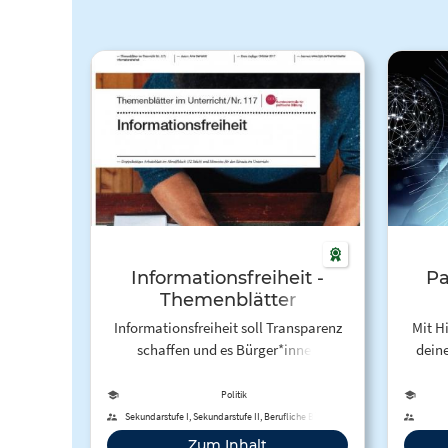
Informationsfreiheit -
Pa
Themenblätter
Informationsfreiheit soll Transparenz
Mit H
schaffen und es Bürger*innen
deine
ermöglichen, an demokratischen
fund
Prozessen teilzunehmen. Öffentliche
Verstän
Politik
Verwaltungen müssen, wenn
Sekundarstufe I, Sekundarstufe II, Berufliche Bildung
aufgefordert, Informationen
ause
Zum Inhalt