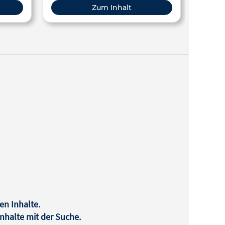
verstehen. In diesem Beitrag sind sie
au
Zum Inhalt
gesammelt.
h
Inf
zug
Ge
en Inhalte.
halte mit der Suche.