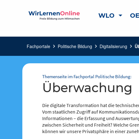
WLO
OE
Fachportale
chevron_right
Politische Bildung
chevron_right
Digitalisierung
chevron_right
Ü
Themenseite im Fachportal Politische Bildung:
Überwachung
Die digitale Transformation hat die technisch
Vom staatlichen Zugriff auf Kommunikationsd
Informationen – die Erfassung und Auswertung 
zwischen Sicherheit und Freiheit? Welche Gr
können wir unsere Privatsphäre in einer zun