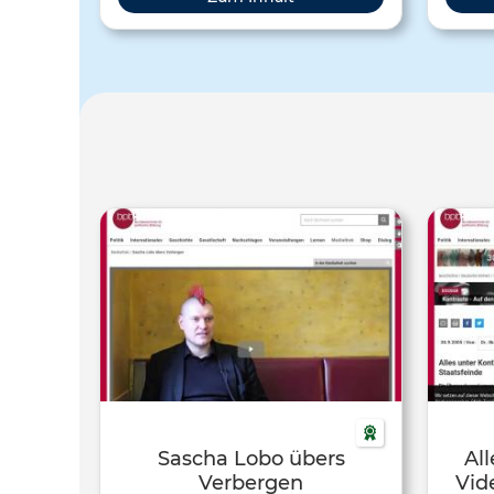
herausgeben. Doch welche
Infor
Informationen sollte der Staat
zugänglich machen, und wo ist
Geheimhaltung angebracht?
Sascha Lobo übers
All
Verbergen
Vid