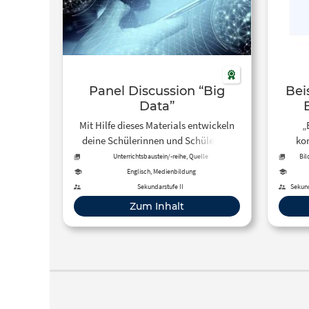
Panel Discussion “Big
Bei
Data”
Mit Hilfe dieses Materials entwickeln
„
deine Schülerinnen und Schüler ein
kom
fundiertes, multiperspektivisches
Progra
Unterrichtsbaustein/-reihe, Quelle
Bil
Arbe
Verständnis zu Big Data, sie setzen sich
bege
Englisch, Medienbildung
mit verschiedenen Quellen
eigent
Sekundarstufe II
Sekund
auseinander und fassen relevante
mit de
Zum Inhalt
Informationen zum Thema zusammen.