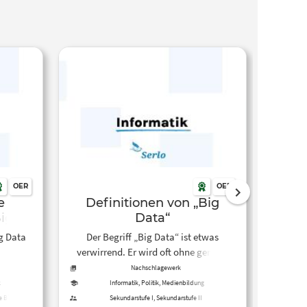
OER
OER
e
Definitionen von „Big
In
ig
Data“
ig Data
Der Begriff „Big Data“ ist etwas
Inform
verwirrend. Er wird oft ohne genaue
sch
Erklärung verwendet. Es gibt aber
ermö
Nachschlagewerk
verschiedene Definitionen, die dabei
Prozes
k
Informatik, Politik, Medienbildung
helfen können, das Thema zu
Ve
e Bildung,
Sekundarstufe I, Sekundarstufe II
Sekunda