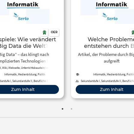
OER
spiele: Wie verändert
Welche Problem
Big Data die Welt?
entstehen durch B
Data?
Big Data“ – das klingt nach
Artikel, der Probleme durch B
plizierten Technologien für
aufgreift
mmierer und Experten. Aber wo
d, Wiki, Webseite, Unterrichtsbaustein/-reihe,
itsblatt, Kreative, offene Aktivität, Tool, Kurs
gnen uns solche Technologien
Informatik, Medienbildung, Politik
Informatik, Medienbildung, Politi
lich im Alltag? Und was passiert
arstufe I, Sekundarstufe II, Berufliche Bildung,
Sekundarstufe I, Sekundarstufe II, Beruflich
Erwachsenenbildung
Erwachsenenbildung
n Daten, die dabei von uns allen
Zum Inhalt
Zum Inhalt
gesammelt werden?