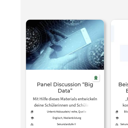
Panel Discussion “Big
Bei
Data”
Mit Hilfe dieses Materials entwickeln
„
deine Schülerinnen und Schüler ein
kom
fundiertes, multiperspektivisches
Progra
Unterrichtsbaustein/-reihe, Quelle
Bil
Arbe
Verständnis zu Big Data, sie setzen sich
bege
Englisch, Medienbildung
mit verschiedenen Quellen
eigent
Sekundarstufe II
Sekund