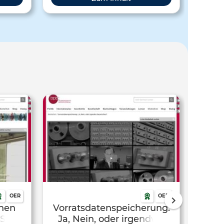
OER
OER
chen
Vorratsdatenspeicherung:
NSA?
Ja, Nein, oder irgendwo