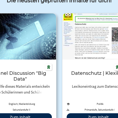
Die neusten geprüften Inhalte für dich!
nel Discussion "Big
Datenschutz | Klex
Data"
ilfe dieses Materials entwickeln
Lexikoneintrag zum Datensc
 Schülerinnen und Schüler ein
iertes, multiperspektivisches
dnis zu Big Data, sie setzen sich
Englisch, Medienbildung
Politik
mit verschiedenen Quellen
Sekundarstufe II
Primarstufe, Sekundarstufe I
inander und fassen relevante
Zum Inhalt
Zum Inhalt