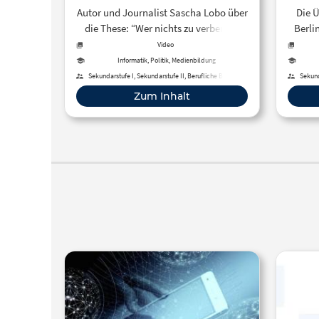
Autor und Journalist Sascha Lobo über
Die 
die These: “Wer nichts zu verbergen
Berli
hat, hat auch nichts zu befürchten!”
der V
Video
ent
Informatik, Politik, Medienbildung
Mensch
Sekundarstufe I, Sekundarstufe II, Berufliche Bildung,
Sekund
Erwachsenenbildung
Zum Inhalt