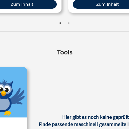
Erwachsenenbildung
Erwachsenenbildung
n Daten, die dabei von uns allen
Zum Inhalt
Zum Inhalt
gesammelt werden?
Tools
Hier gibt es noch keine geprüft
Finde passende maschinell gesammelte In