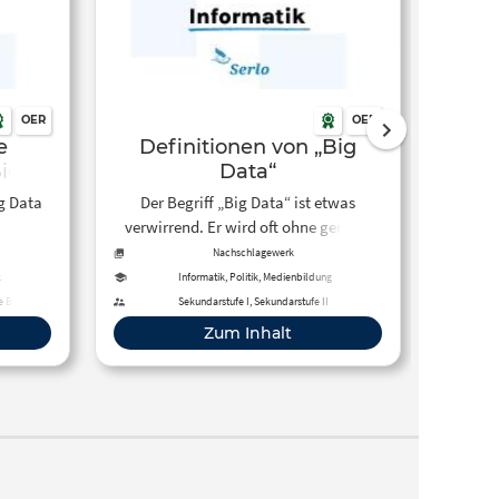
OER
OER
e
Definitionen von „Big
Ler
ig
Data“
ig Data
Der Begriff „Big Data“ ist etwas
Wissen
verwirrend. Er wird oft ohne genaue
mög
Erklärung verwendet. Es gibt aber
hinter
Nachschlagewerk
verschiedene Definitionen, die dabei
unse
k
Informatik, Politik, Medienbildung
helfen können, das Thema zu
m
e Bildung,
Sekundarstufe I, Sekundarstufe II
verstehen. In diesem Beitrag sind sie
Überw
Zum Inhalt
gesammelt.
mens