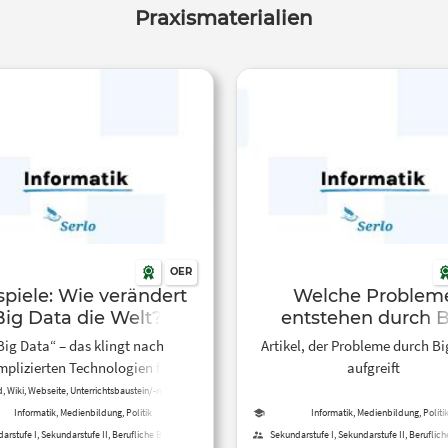
Praxismaterialien
OER
spiele: Wie verändert
Welche Problem
Big Data die Welt?
entstehen durch B
Data?
Big Data“ – das klingt nach
Artikel, der Probleme durch B
plizierten Technologien für
aufgreift
mmierer und Experten. Aber wo
d, Wiki, Webseite, Unterrichtsbaustein/-reihe,
itsblatt, Kreative, offene Aktivität, Tool, Kurs
gnen uns solche Technologien
Informatik, Medienbildung, Politik
Informatik, Medienbildung, Politi
lich im Alltag? Und was passiert
arstufe I, Sekundarstufe II, Berufliche Bildung,
Sekundarstufe I, Sekundarstufe II, Beruflich