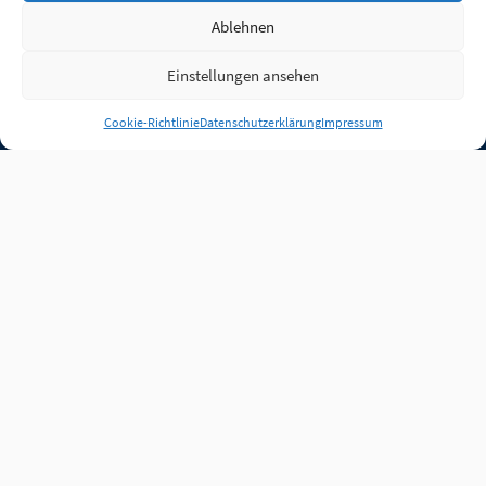
Ablehnen
Einstellungen ansehen
Anmelden
Cookie-Richtlinie
Datenschutzerklärung
Impressum
Jobs
Partner
FAQ
Quellen
Qualitätssicherung
WLO Beirat
Kontakt
Impressum
Datenschutz
Plug-in
Cookie-Richtlinie (EU)
Unsere Inhalte stehen
unter der Lizenz
CC BY
4.0
.
Für Inhalte von Partnern
achten Sie bitte auf die
Lizenzbedingungen der
verlinkten Webseiten.