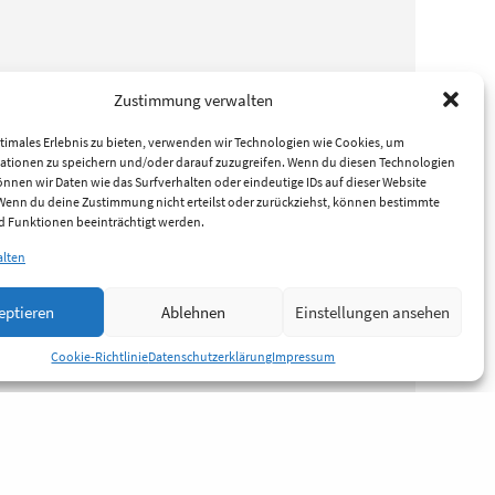
Zustimmung verwalten
timales Erlebnis zu bieten, verwenden wir Technologien wie Cookies, um
ationen zu speichern und/oder darauf zuzugreifen. Wenn du diesen Technologien
nnen wir Daten wie das Surfverhalten oder eindeutige IDs auf dieser Website
 Wenn du deine Zustimmung nicht erteilst oder zurückziehst, können bestimmte
 Funktionen beeinträchtigt werden.
alten
eptieren
Ablehnen
Einstellungen ansehen
Cookie-Richtlinie
Datenschutzerklärung
Impressum