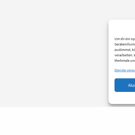
Um dir ein op
Geräteinform
zustimmst, kö
verarbeiten.
Merkmale und
Dienste verw
Akz