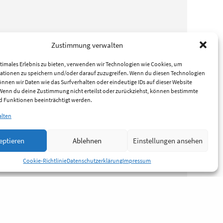
Zustimmung verwalten
timales Erlebnis zu bieten, verwenden wir Technologien wie Cookies, um
ationen zu speichern und/oder darauf zuzugreifen. Wenn du diesen Technologien
nnen wir Daten wie das Surfverhalten oder eindeutige IDs auf dieser Website
 Wenn du deine Zustimmung nicht erteilst oder zurückziehst, können bestimmte
 Funktionen beeinträchtigt werden.
alten
eptieren
Ablehnen
Einstellungen ansehen
Cookie-Richtlinie
Datenschutzerklärung
Impressum