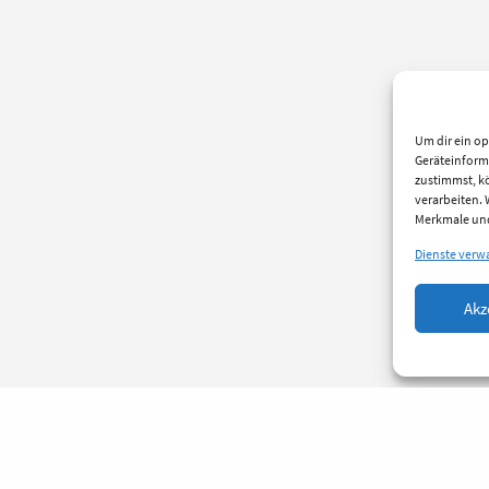
Um dir ein op
Geräteinform
zustimmst, kö
verarbeiten.
Merkmale und
Dienste verw
Akz