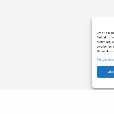
Um dir ein op
Geräteinform
zustimmst, kö
verarbeiten.
Merkmale und
Dienste verw
Akz