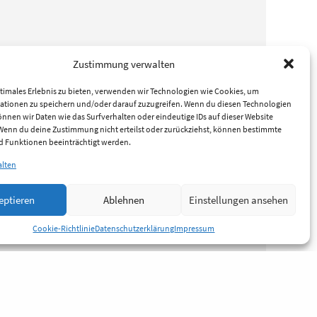
Zustimmung verwalten
timales Erlebnis zu bieten, verwenden wir Technologien wie Cookies, um
ationen zu speichern und/oder darauf zuzugreifen. Wenn du diesen Technologien
nnen wir Daten wie das Surfverhalten oder eindeutige IDs auf dieser Website
 Wenn du deine Zustimmung nicht erteilst oder zurückziehst, können bestimmte
 Funktionen beeinträchtigt werden.
alten
eptieren
Ablehnen
Einstellungen ansehen
Cookie-Richtlinie
Datenschutzerklärung
Impressum