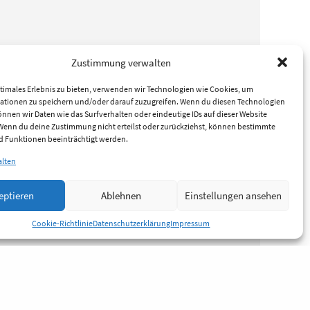
Zustimmung verwalten
timales Erlebnis zu bieten, verwenden wir Technologien wie Cookies, um
ationen zu speichern und/oder darauf zuzugreifen. Wenn du diesen Technologien
nnen wir Daten wie das Surfverhalten oder eindeutige IDs auf dieser Website
 Wenn du deine Zustimmung nicht erteilst oder zurückziehst, können bestimmte
 Funktionen beeinträchtigt werden.
alten
eptieren
Ablehnen
Einstellungen ansehen
Cookie-Richtlinie
Datenschutzerklärung
Impressum