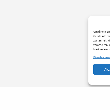
Um dir ein op
Geräteinform
zustimmst, kö
verarbeiten.
Merkmale und
Dienste verw
Akz