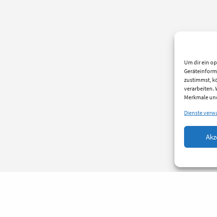
Um dir ein op
Geräteinform
zustimmst, kö
verarbeiten.
Merkmale und
Dienste verw
Akz