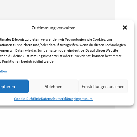
Zustimmung verwalten
timales Erlebnis zu bieten, verwenden wir Technologien wie Cookies, um
ationen zu speichern und/oder darauf zuzugreifen. Wenn du diesen Technologien
nnen wir Daten wie das Surfverhalten oder eindeutige IDs auf dieser Website
 Wenn du deine Zustimmung nicht erteilst oder zurückziehst, können bestimmte
 Funktionen beeinträchtigt werden.
alten
eptieren
Ablehnen
Einstellungen ansehen
Cookie-Richtlinie
Datenschutzerklärung
Impressum