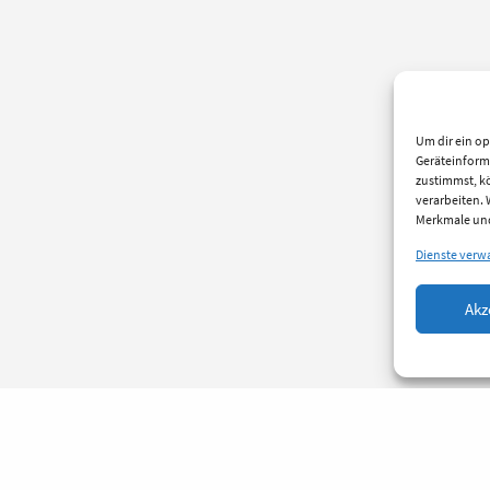
Um dir ein op
Geräteinform
zustimmst, kö
verarbeiten.
Merkmale und
Dienste verw
Akz