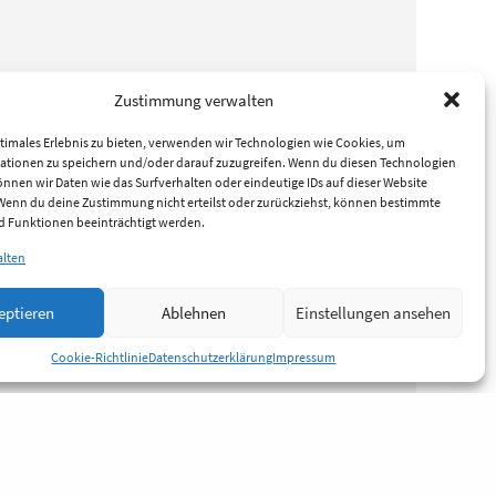
Zustimmung verwalten
timales Erlebnis zu bieten, verwenden wir Technologien wie Cookies, um
ationen zu speichern und/oder darauf zuzugreifen. Wenn du diesen Technologien
nnen wir Daten wie das Surfverhalten oder eindeutige IDs auf dieser Website
 Wenn du deine Zustimmung nicht erteilst oder zurückziehst, können bestimmte
 Funktionen beeinträchtigt werden.
alten
eptieren
Ablehnen
Einstellungen ansehen
Cookie-Richtlinie
Datenschutzerklärung
Impressum