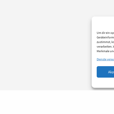
Um dir ein op
Geräteinform
zustimmst, kö
verarbeiten.
Merkmale und
Dienste verw
Akz