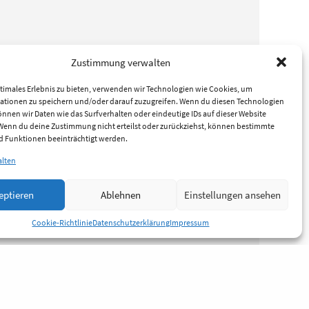
Zustimmung verwalten
timales Erlebnis zu bieten, verwenden wir Technologien wie Cookies, um
ationen zu speichern und/oder darauf zuzugreifen. Wenn du diesen Technologien
nnen wir Daten wie das Surfverhalten oder eindeutige IDs auf dieser Website
 Wenn du deine Zustimmung nicht erteilst oder zurückziehst, können bestimmte
 Funktionen beeinträchtigt werden.
alten
eptieren
Ablehnen
Einstellungen ansehen
Cookie-Richtlinie
Datenschutzerklärung
Impressum