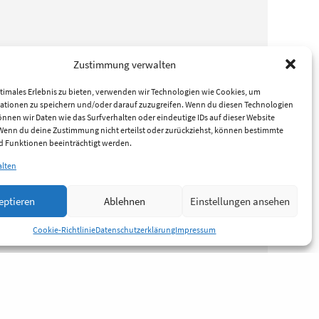
Zustimmung verwalten
timales Erlebnis zu bieten, verwenden wir Technologien wie Cookies, um
ationen zu speichern und/oder darauf zuzugreifen. Wenn du diesen Technologien
nnen wir Daten wie das Surfverhalten oder eindeutige IDs auf dieser Website
 Wenn du deine Zustimmung nicht erteilst oder zurückziehst, können bestimmte
 Funktionen beeinträchtigt werden.
alten
eptieren
Ablehnen
Einstellungen ansehen
Cookie-Richtlinie
Datenschutzerklärung
Impressum