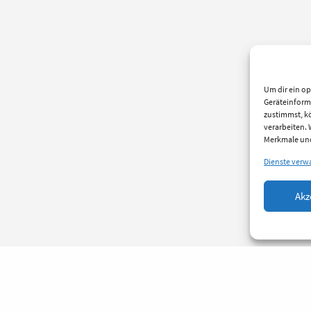
Um dir ein op
Geräteinform
zustimmst, kö
verarbeiten.
Merkmale und
Dienste verw
Akz