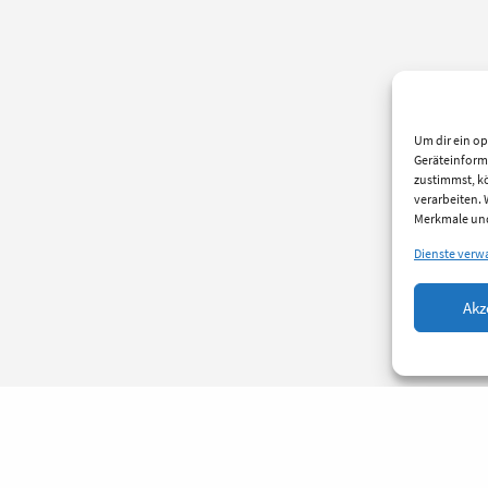
Um dir ein op
Geräteinform
zustimmst, kö
verarbeiten.
Merkmale und
Dienste verw
Akz