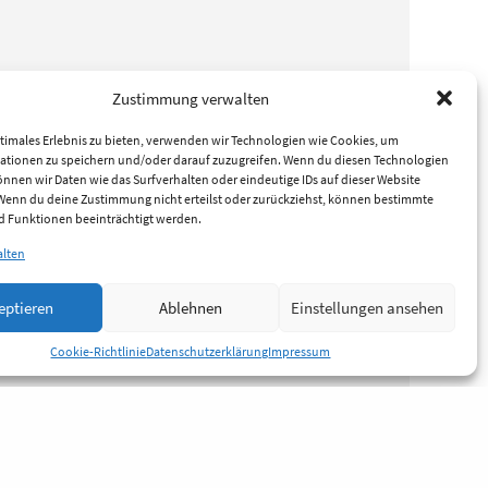
Zustimmung verwalten
timales Erlebnis zu bieten, verwenden wir Technologien wie Cookies, um
ationen zu speichern und/oder darauf zuzugreifen. Wenn du diesen Technologien
nnen wir Daten wie das Surfverhalten oder eindeutige IDs auf dieser Website
 Wenn du deine Zustimmung nicht erteilst oder zurückziehst, können bestimmte
 Funktionen beeinträchtigt werden.
alten
eptieren
Ablehnen
Einstellungen ansehen
Cookie-Richtlinie
Datenschutzerklärung
Impressum