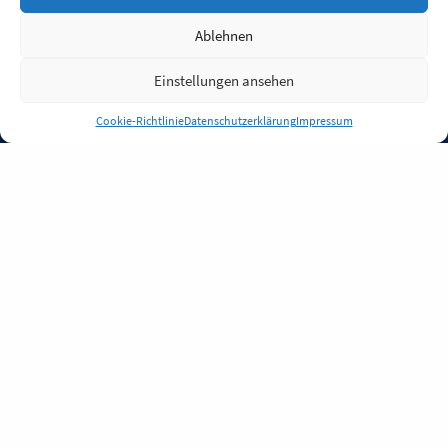
Ablehnen
Einstellungen ansehen
Anmelden
Cookie-Richtlinie
Datenschutzerklärung
Impressum
Jobs
Partner
FAQ
Quellen
Qualitätssicherung
WLO Beirat
Kontakt
Impressum
Datenschutz
Plug-in
Cookie-Richtlinie (EU)
Unsere Inhalte stehen
unter der Lizenz
CC BY
4.0
.
Für Inhalte von Partnern
achten Sie bitte auf die