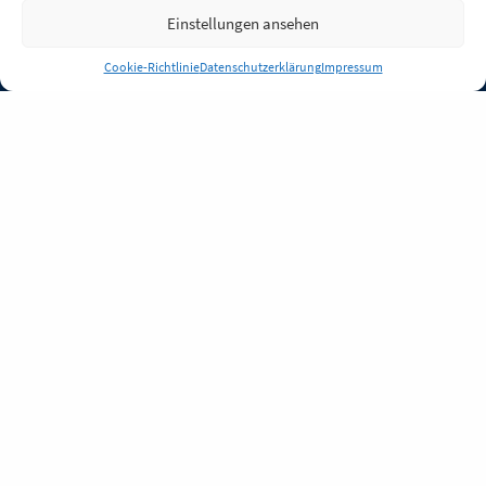
Einstellungen ansehen
Anmelden
Cookie-Richtlinie
Datenschutzerklärung
Impressum
Jobs
Partner
FAQ
Quellen
Qualitätssicherung
WLO Beirat
Kontakt
Impressum
Datenschutz
Plug-in
Cookie-Richtlinie (EU)
Unsere Inhalte stehen
unter der Lizenz
CC BY
4.0
.
Für Inhalte von Partnern
achten Sie bitte auf die
Lizenzbedingungen der
verlinkten Webseiten.