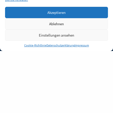
Akzeptieren
Ablehnen
Einstellungen ansehen
Anmelden
Cookie-Richtlinie
Datenschutzerklärung
Impressum
Jobs
Partner
FAQ
Quellen
Qualitätssicherung
WLO Beirat
Kontakt
Impressum
Datenschutz
Plug-in
Cookie-Richtlinie (EU)
Unsere Inhalte stehen
unter der Lizenz
CC BY