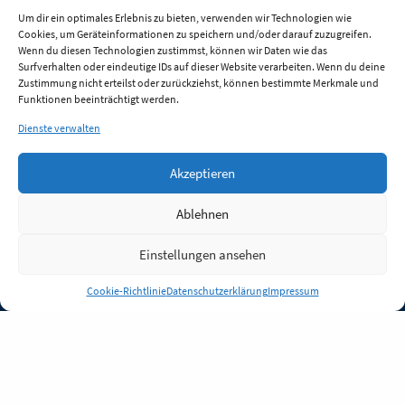
Um dir ein optimales Erlebnis zu bieten, verwenden wir Technologien wie
Cookies, um Geräteinformationen zu speichern und/oder darauf zuzugreifen.
Wenn du diesen Technologien zustimmst, können wir Daten wie das
Surfverhalten oder eindeutige IDs auf dieser Website verarbeiten. Wenn du deine
Zustimmung nicht erteilst oder zurückziehst, können bestimmte Merkmale und
Funktionen beeinträchtigt werden.
Dienste verwalten
Akzeptieren
Ablehnen
Einstellungen ansehen
Anmelden
Cookie-Richtlinie
Datenschutzerklärung
Impressum
Jobs
Partner
FAQ
Quellen
Qualitätssicherung
WLO Beirat
Kontakt
Impressum
Datenschutz
Plug-in