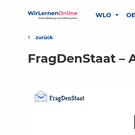
WLO
OE
FragDenStaat – 