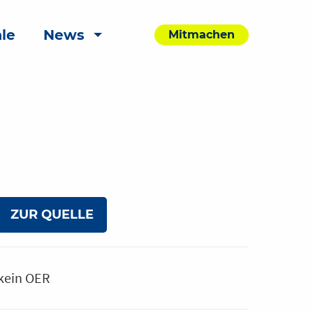
le
News
Mitmachen
ZUR QUELLE
kein OER