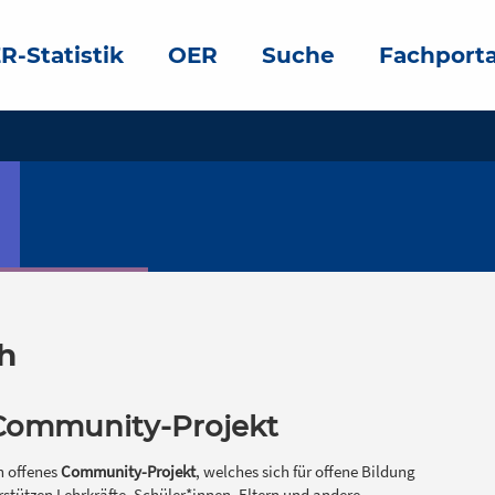
R-Statistik
OER
Suche
Fachporta
h
r Community-Projekt
in offenes
Community-Projekt
, welches sich für offene Bildung
rstützen Lehrkräfte, Schüler*innen, Eltern und andere