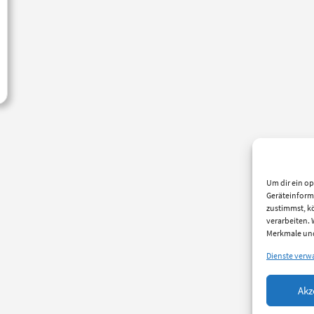
Um dir ein op
Geräteinform
zustimmst, kö
verarbeiten.
Merkmale und
Dienste verw
Akz