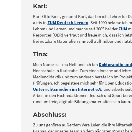
Karl:
Karl-Otto Kirst, genannt Karl, das bin ich. Lehrer für
aktiv in
ZUM Deutsch Lernen
. Seit 1990 befasse ich
Lehren und Lernen und mache seit 2005 bei der
ZUM
mi
Resources (OER) vertraut und freue mich, dass ich jetz
frei nutzbare Materialien sinnvoll auffindbar und nut
Tina:
Mein Name ist Tina Neff und ich bin
Doktorandin und
Hochschule in Karlsruhe. Zum einen forsche und lehre 
Mediendidaktik und zum anderen berate ich im Projek
Prüfungen. Ich begeistere mich sehr für Open Educatio
Unterrichtsmedien im Internet e.V.
und arbeite seit
Arbeit in den Fachredaktionen Deutsch und Sport berei
rund um freie, digitale Bildungsmaterialien sein kann.
Abschluss:
Zu uns gehören außerdem Vera Leier, die ihre Mitarbeit
Granas, der unserer Team ab dem nächsten Monat ber