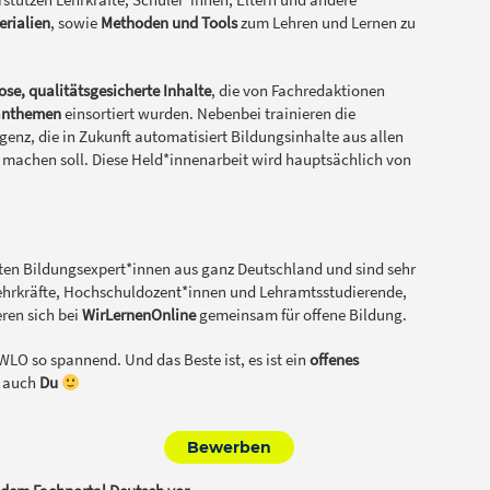
erialien
, sowie
Methoden und Tools
zum Lehren und Lernen zu
ose, qualitätsgesicherte Inhalte
, die von Fachredaktionen
lanthemen
einsortiert wurden. Nebenbei trainieren die
igenz, die in Zukunft automatisiert Bildungsinhalte aus allen
r machen soll. Diese Held*innenarbeit wird hauptsächlich von
ten Bildungsexpert*innen aus ganz Deutschland
und sind sehr
e Lehrkräfte, Hochschuldozent*innen und Lehramtsstudierende,
ren sich bei
WirLernenOnline
gemeinsam für offene Bildung.
 WLO so spannend. Und das Beste ist, es ist ein
offenes
– auch
Du
Bewerben