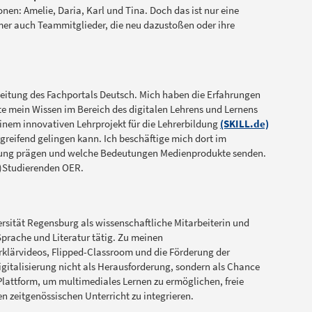
nen: Amelie, Daria, Karl und Tina. Doch das ist nur eine
r auch Teammitglieder, die neu dazustoßen oder ihre
eitung des Fachportals Deutsch. Mich haben die Erfahrungen
e mein Wissen im Bereich des digitalen Lehrens und Lernens
einem innovativen Lehrprojekt für die Lehrerbildung
(SKILL.de)
greifend gelingen kann. Ich beschäftige mich dort im
ung prägen und welche Bedeutungen Medienprodukte senden.
s-)Studierenden OER.
ersität Regensburg als wissenschaftliche Mitarbeiterin und
prache und Literatur tätig. Zu meinen
klärvideos, Flipped-Classroom und die Förderung der
Digitalisierung nicht als Herausforderung, sondern als Chance
 Plattform, um multimediales Lernen zu ermöglichen, freie
en zeitgenössischen Unterricht zu integrieren.