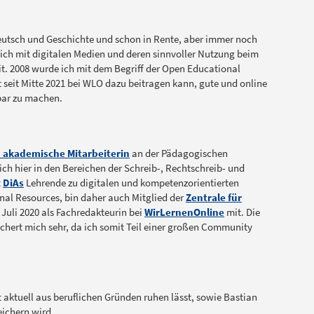
 Deutsch und Geschichte und schon in Rente, aber immer noch
 mich mit digitalen Medien und deren sinnvoller Nutzung beim
t. 2008 wurde ich mit dem Begriff der Open Educational
t seit Mitte 2021 bei WLO dazu beitragen kann, gute und online
zbar zu machen.
 akademische Mitarbeiterin
an der Pädagogischen
ich hier in den Bereichen der Schreib-, Rechtschreib- und
t
DiAs
Lehrende zu digitalen und kompetenzorientierten
nal Resources, bin daher auch Mitglied der
Zentrale für
 Juli 2020 als Fachredakteurin bei
WirLernenOnline
mit. Die
chert mich sehr, da ich somit Teil einer großen Community
 aktuell aus beruflichen Gründen ruhen lässt, sowie Bastian
eichern wird.