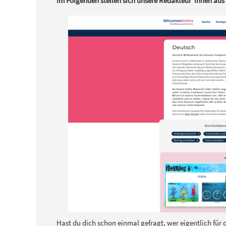
Im Folgenden stellen sich unsere Redakteur*innen aus
Hast du dich schon einmal gefragt, wer eigentlich für