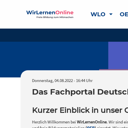
WLO
OE
Donnerstag, 04.08.2022 - 16:44 Uhr
Das Fachportal Deutsc
Kurzer Einblick in unse
Herzlich Willkommen bei
WirLernenOnline
. Wir sind e
und freie Bildungsmaterialien
(
OER
)
einsetzt. Wir unte