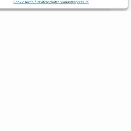
Cookie-Richtlinie
Datenschutzerklärung
Impressum
Unsere Inhalte stehen
unter der Lizenz
CC BY 4.0
.
Für Inhalte von Partnern
achten Sie bitte auf die
Lizenzbedingungen der