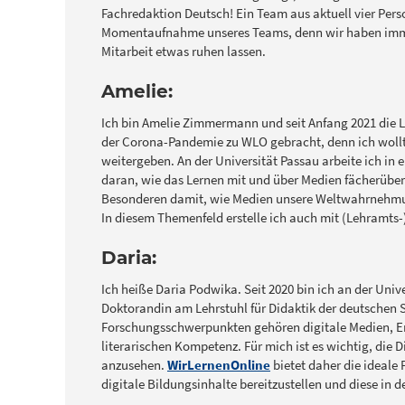
Fachredaktion Deutsch! Ein Team aus aktuell vier Perso
Momentaufnahme unseres Teams, denn wir haben imme
Mitarbeit etwas ruhen lassen.
Amelie:
Ich bin Amelie Zimmermann und seit Anfang 2021 die L
der Corona-Pandemie zu WLO gebracht, denn ich wollt
weitergeben. An der Universität Passau arbeite ich in 
daran, wie das Lernen mit und über Medien fächerüber
Besonderen damit, wie Medien unsere Weltwahrnehm
In diesem Themenfeld erstelle ich auch mit (Lehramt
Daria:
Ich heiße Daria Podwika. Seit 2020 bin ich an der Univ
Doktorandin am Lehrstuhl für Didaktik der deutschen S
Forschungsschwerpunkten gehören digitale Medien, Er
literarischen Kompetenz. Für mich ist es wichtig, die 
anzusehen.
WirLernenOnline
bietet daher die ideale
digitale Bildungsinhalte bereitzustellen und diese in d