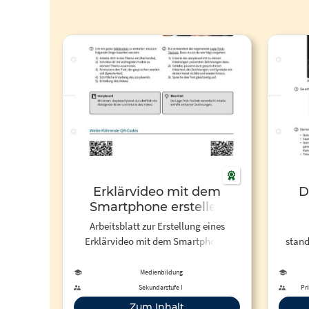
Erklärvideo mit dem
D
Smartphone erstellen
Arbeitsblatt zur Erstellung eines
Erklärvideo mit dem Smartphone.
stand
Hierbei werden Schüler:innen
LuL
Anleitungen, konkrete
einfa
Medienbildung
Aufgabenstellungen und
zu erst
Sekundarstufe I
Pri
weiterführende Links zum Thema
für Ihr
Zum Inhalt