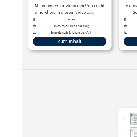
Mit einem Erklärvideo den Unterricht
In die
umdrehen. In diesem Video zeige ich,
So
wie sie das mit der (kostenlosen)
techs
Video
Software Screencastomatic machen
Wobe
Mathematik, Medienbildung
können. Ganz einfach, mit wenigen
nich
Sekundarstufe I, Sekundarstufe II
Klicks.
dass
Zum Inhalt
auspr