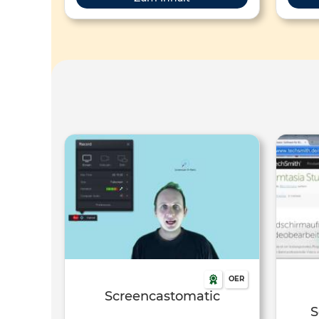
bereitsgestellt.
Erklärf
einer 
k
Lerni
doku
könne
Beweg
Ihrer K
keine G
im u
OER
Screencastomatic
S