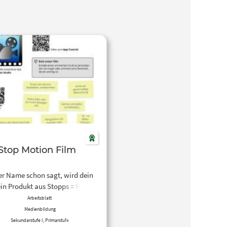
Stop Motion Film
er Name schon sagt, wird dein
Produkt aus Stopps = Fotos
Arbeitsblatt
nnst du alles
Medienbildung
ng bringen … Buchstaben,
Sekundarstufe I, Primarstufe