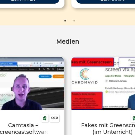
ilmchen erstellen? Wenn diese in
auch Menschen. Installiere
Lernplattform abgelegt werden,
kostenlose App Stop Motion Studio
önnen alle SuS zu jeder Zeit
App-Tutorial Video zum App-Tutorial
nhalte "nachschauen". Oder Sie
Dein erster Film Erstelle ei
lassen SuS Experimente
animierten Gruß an jemanden,
mentieren. Im Sportunterricht
magst oder animiere eine Bots
Medien
n mit dem Slow-Motion-Modus
die dir wichtig ist.
ungsabläufe studiert werden.
reativität und der Ihrer SuS sind
renzen gesetzt, solange Sie sich
rheberrechtlich und moralisch
sicheren Raum bewegen.
OER
Camtasia –
Fakes mit Greensc
creencastsoftware
(im Unterricht)