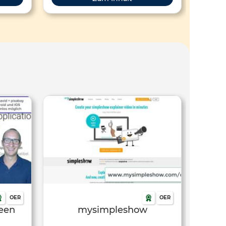
 die
nen
 den du
chaft,
OER
OER
reen
mysimpleshow