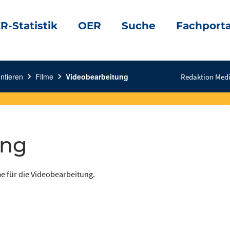
R-Statistik
OER
Suche
Fachporta
ntieren
chevron_right
Filme
chevron_right
Videobearbeitung
Redaktion Medi
ung
e für die Videobearbeitung.