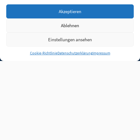
Akzeptieren
Ablehnen
Einstellungen ansehen
Anmelden
Cookie-Richtlinie
Datenschutzerklärung
Impressum
Jobs
Partner
FAQ
Quellen
Qualitätssicherung
WLO Beirat
Kontakt
Impressum
Datenschutz
Plug-in
Cookie-Richtlinie (EU)
Unsere Inhalte stehen
unter der Lizenz
CC BY
4.0
.
Für Inhalte von Partnern