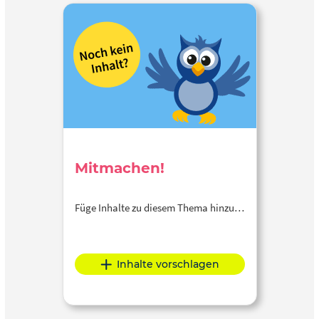
werden kann – etwa zur Differenzierung, zur
Feedbackgenerierung oder für kreative Aufgabenformate.
Das Material richtet sich an Lehrkräfte der Sekundarstufen
I und II, die ihre Methodenkompetenz im digitalen Bereich
erweitern möchten und daran interessiert sind, ChatGPT
als didaktisches Werkzeug im Unterricht einzusetzen.
Mitmachen!
Füge Inhalte zu diesem Thema hinzu…
Inhalte vorschlagen