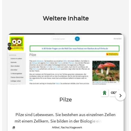
Weitere Inhalte
OER
Pilze
Pilze sind Lebewesen. Sie bestehen aus einzelnen Zellen
mit einem Zellkern. Sie bilden in der Biologie ein eigenes
Reich neben den Tieren und den Pflanzen. Sie sind den
Artikel, Nachschlagewerk