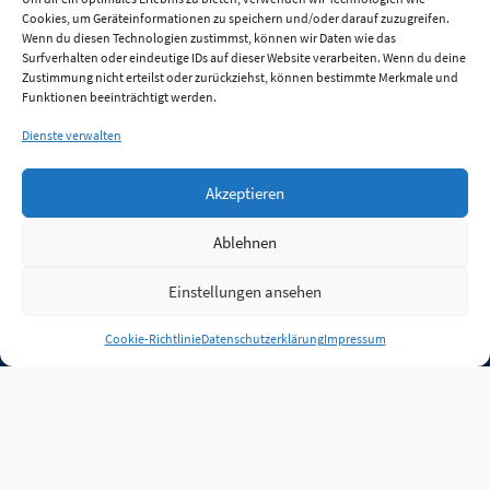
Cookies, um Geräteinformationen zu speichern und/oder darauf zuzugreifen.
Wenn du diesen Technologien zustimmst, können wir Daten wie das
Surfverhalten oder eindeutige IDs auf dieser Website verarbeiten. Wenn du deine
Zustimmung nicht erteilst oder zurückziehst, können bestimmte Merkmale und
Funktionen beeinträchtigt werden.
Dienste verwalten
Akzeptieren
Ablehnen
Einstellungen ansehen
Anmelden
Cookie-Richtlinie
Datenschutzerklärung
Impressum
Jobs
Partner
FAQ
Quellen
Qualitätssicherung
WLO Beirat
Kontakt
Impressum
Datenschutz
Plug-in