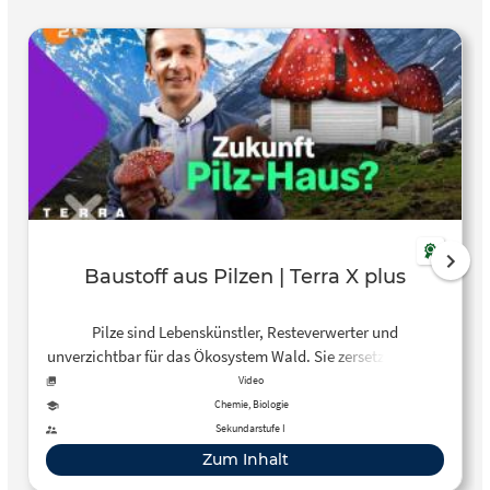
Baustoff aus Pilzen | Terra X plus
Pilze sind Lebenskünstler, Resteverwerter und
unverzichtbar für das Ökosystem Wald. Sie zersetzen Stoffe
und geben Nährstoffe wieder in den Kreislauf zurück. Aber
Video
sie haben noch mehr drauf und könnten in der Zukunft
Chemie, Biologie
Holz und Beton als Baumaterialien ablösen. Forscher
Sekundarstufe I
entwickeln einen Baustoff aus dem Wurzelwerk der Pilze,
Zum Inhalt
auch Myzel genannt. Denn das, was wir als Pilz