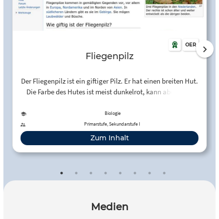
OER
Fliegenpilz
Der Fliegenpilz ist ein giftiger Pilz. Er hat einen breiten Hut.
Die Farbe des Hutes ist meist dunkelrot, kann aber auch
orange sein mit gelben Tupfen. In diesem Klexikon-Artikel
finden Schüler*innen die wesentlichsten Informationen zu
Biologie
dieser Pilzart.
Primarstufe, Sekundarstufe I
Zum Inhalt
Medien