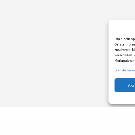
Um dir ein op
Geräteinform
zustimmst, kö
verarbeiten.
Merkmale und
Dienste verw
Akz