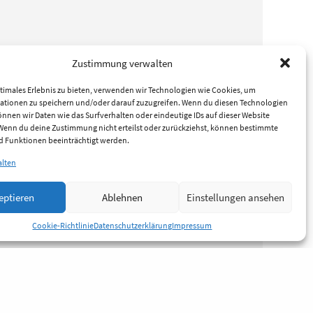
Zustimmung verwalten
timales Erlebnis zu bieten, verwenden wir Technologien wie Cookies, um
ationen zu speichern und/oder darauf zuzugreifen. Wenn du diesen Technologien
nnen wir Daten wie das Surfverhalten oder eindeutige IDs auf dieser Website
 Wenn du deine Zustimmung nicht erteilst oder zurückziehst, können bestimmte
 Funktionen beeinträchtigt werden.
alten
eptieren
Ablehnen
Einstellungen ansehen
Cookie-Richtlinie
Datenschutzerklärung
Impressum