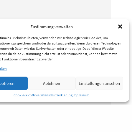
Zustimmung verwalten
timales Erlebnis zu bieten, verwenden wir Technologien wie Cookies, um
ationen zu speichern und/oder darauf zuzugreifen. Wenn du diesen Technologien
nnen wir Daten wie das Surfverhalten oder eindeutige IDs auf dieser Website
 Wenn du deine Zustimmung nicht erteilst oder zurückziehst, können bestimmte
 Funktionen beeinträchtigt werden.
alten
eptieren
Ablehnen
Einstellungen ansehen
Cookie-Richtlinie
Datenschutzerklärung
Impressum