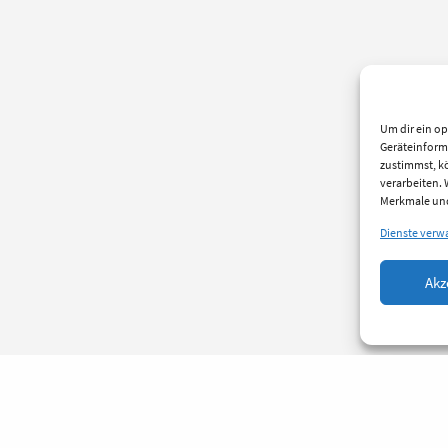
Um dir ein op
Geräteinform
zustimmst, kö
verarbeiten.
Merkmale und
Dienste verw
Akz