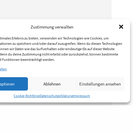
Zustimmung verwalten
timales Erlebnis zu bieten, verwenden wir Technologien wie Cookies, um
ationen zu speichern und/oder darauf zuzugreifen. Wenn du diesen Technologien
nnen wir Daten wie das Surfverhalten oder eindeutige IDs auf dieser Website
 Wenn du deine Zustimmung nicht erteilst oder zurückziehst, können bestimmte
 Funktionen beeinträchtigt werden.
alten
eptieren
Ablehnen
Einstellungen ansehen
Cookie-Richtlinie
Datenschutzerklärung
Impressum