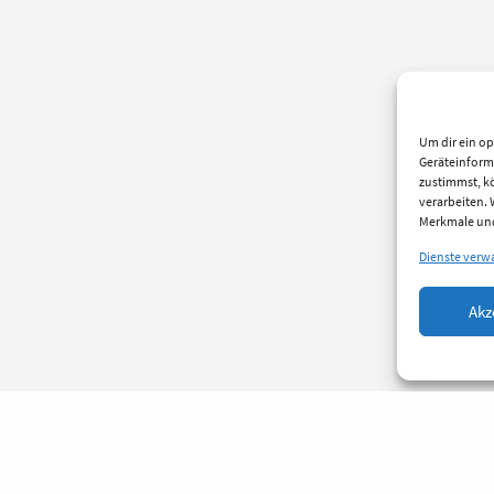
Um dir ein op
Geräteinform
zustimmst, kö
verarbeiten.
Merkmale und
Dienste verw
Akz